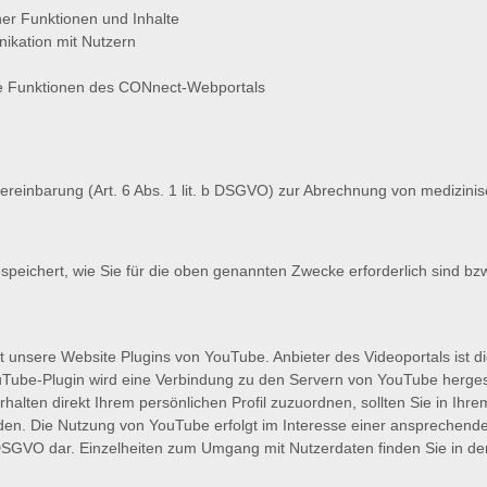
er Funktionen und Inhalte
kation mit Nutzern
 die Funktionen des CONnect-Webportals
vereinbarung (Art. 6 Abs. 1 lit. b DSGVO) zur Abrechnung von medizini
eichert, wie Sie für die oben genannten Zwecke erforderlich sind bz
zt unsere Website Plugins von YouTube. Anbieter des Videoportals ist 
ouTube-Plugin wird eine Verbindung zu den Servern von YouTube hergest
halten direkt Ihrem persönlichen Profil zuzuordnen, sollten Sie in Ih
den. Die Nutzung von YouTube erfolgt im Interesse einer ansprechenden
. f DSGVO dar. Einzelheiten zum Umgang mit Nutzerdaten finden Sie in 