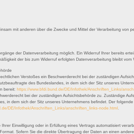
emeinsam mit anderen über die Zwecke und Mittel der Verarbeitung vo
orgänge der Datenverarbeitung möglich. Ein Widerruf Ihrer bereits erteil
mäßigkeit der bis zum Widerruf erfolgten Datenverarbeitung bleibt vom 
ehörde
zrechtlichen Verstoßes ein Beschwerderecht bei der zuständigen Aufsi
tzbeauftragte des Bundeslandes, in dem sich der Sitz unseres Unterneh
n bereit:
https://www.bfdi.bund.de/DE/Infothek/Anschriften_Links/ansch
chwerderecht bei der zuständigen Aufsichtsbehörde zu. Zuständige Auf
, in dem sich der Sitz unseres Unternehmens befindet. Der folgende L
d.de/DE/Infothek/Anschriften_Links/anschriften_links-node.html
.
Ihrer Einwilligung oder in Erfüllung eines Vertrags automatisiert verar
 Format. Sofern Sie die direkte Übertragung der Daten an einen anderen